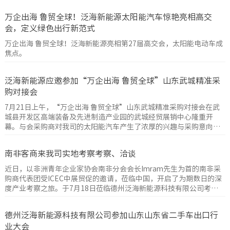
万企出海 鲁贸全球！泛海新能源太阳能汽车惊艳亮相高交
会，定义绿色出行新范式
万企出海 鲁贸全球！泛海新能源亮相第27届高交会，太阳能电动车成
焦点。
泛海新能源应邀参加“万企出海 鲁贸全球”山东武城精准采
购对接会
7月21日上午，“万企出海 鲁贸全球”山东武城精准采购对接会在武
城县开发区高端装备及先进制造产业园的武城经贸展销中心隆重开
幕。与会采购商对我司的太阳能汽车产生了浓厚的兴趣与采购意向，
洽谈现场气氛热烈、成效显著。
南非客商来我司实地考察考察、洽谈
近日，以非洲青年企业家协会南非分会会长Imram先生为首的南非采
购商代表团受ICEC中展贸促的邀请，莅临中国，开启了为期数日的深
度产业考察之旅。于7月18日莅临德州泛海新能源科技有限公司考
察、洽谈。
德州泛海新能源科技有限公司参加山东山东省二手车出口行
业大会