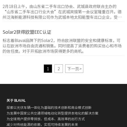
2月18日上午，由山东省二手车出口协会、武城县政府联合主办的
“山东省二手车出口行业大会”在武城宾馆第一会议室隆重召开。德
州泛海新能源科技有限公司作为武城本地太阳能整车出口企业，受邀
参加此次会议。
Solar2获得欧盟EEC认证
标志着Blaval品牌下的Solar2，符合欧洲联盟的安全和健康标准，可
以在欧洲市场自由流通和销售。同时提高了消费者的购买信心和市场
的信任度。对于开拓欧洲市场获得更多的商机。
1
2
下一页
>
关于 BLAVAL
探索以光伏车辆一体化为基础的技术创新和商业模式创新
为发展中国家公共交通领域电动化转型提供本地化的解决方案
为全球用户提供零排放、低成本、高效率的出行方式
减少对传统能源的依赖，实现可持续发展的未来