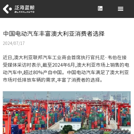

中国电动汽车丰富澳大利亚消费者选择
2024/07/17
近日,澳大利亚联邦汽车工业商会首席执行官托尼·韦伯在接
受媒体采访时表示,截至2024年6月,澳大利亚市场上销售的电
动汽车中,超过80%产自中国。中国电动汽车满足了澳大利亚
市场对低排放车辆的需求,丰富了消费者的选择。