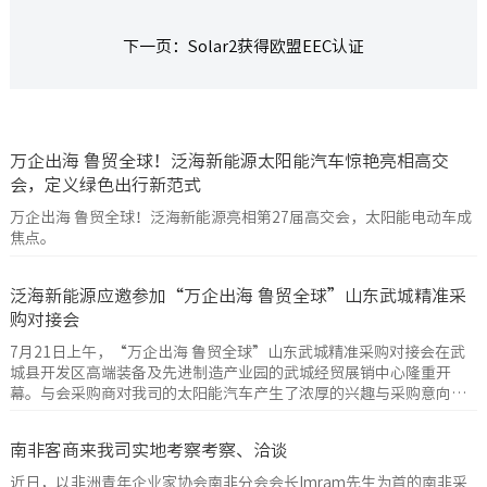
下一页：
Solar2获得欧盟EEC认证
万企出海 鲁贸全球！泛海新能源太阳能汽车惊艳亮相高交
会，定义绿色出行新范式
万企出海 鲁贸全球！泛海新能源亮相第27届高交会，太阳能电动车成
焦点。
泛海新能源应邀参加“万企出海 鲁贸全球”山东武城精准采
购对接会
7月21日上午，“万企出海 鲁贸全球”山东武城精准采购对接会在武
城县开发区高端装备及先进制造产业园的武城经贸展销中心隆重开
幕。与会采购商对我司的太阳能汽车产生了浓厚的兴趣与采购意向，
洽谈现场气氛热烈、成效显著。
南非客商来我司实地考察考察、洽谈
近日，以非洲青年企业家协会南非分会会长Imram先生为首的南非采