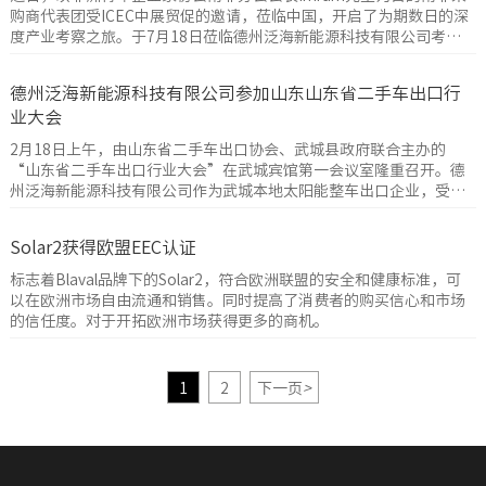
购商代表团受ICEC中展贸促的邀请，莅临中国，开启了为期数日的深
度产业考察之旅。于7月18日莅临德州泛海新能源科技有限公司考
察、洽谈。
德州泛海新能源科技有限公司参加山东山东省二手车出口行
业大会
2月18日上午，由山东省二手车出口协会、武城县政府联合主办的
“山东省二手车出口行业大会”在武城宾馆第一会议室隆重召开。德
州泛海新能源科技有限公司作为武城本地太阳能整车出口企业，受邀
参加此次会议。
Solar2获得欧盟EEC认证
标志着Blaval品牌下的Solar2，符合欧洲联盟的安全和健康标准，可
以在欧洲市场自由流通和销售。同时提高了消费者的购买信心和市场
的信任度。对于开拓欧洲市场获得更多的商机。
1
2
下一页
>